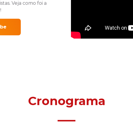
tas. Veja como foi a
!
ube
Cronograma