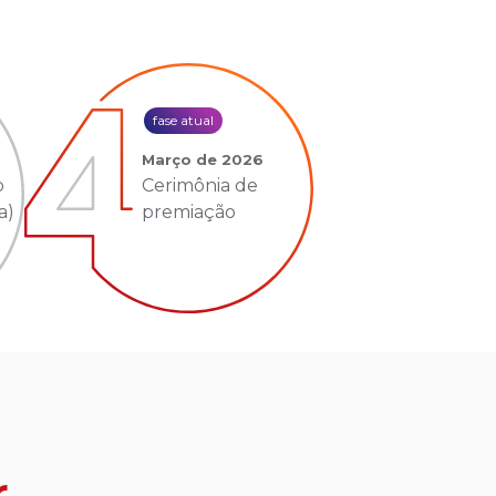
fase atual
Março de 2026
o
Cerimônia de
a)
premiação
r