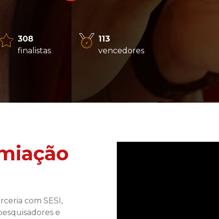
308
113
finalistas
vencedores
miação
rceria com SESI,
pesquisadores e