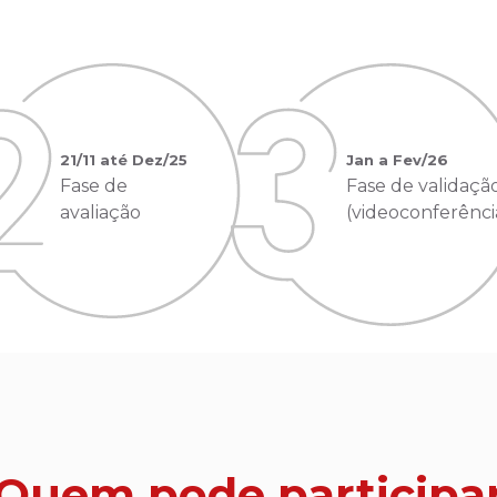
21/11 até Dez/25
Jan a Fev/26
Fase de
Fase de validaçã
avaliação
(videoconferênci
Quem pode participa